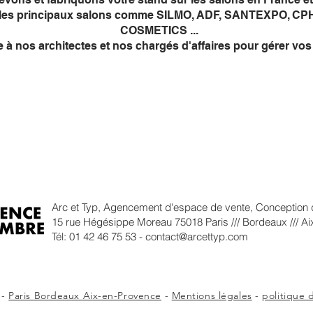
 les principaux salons comme SILMO, ADF, SANTEXPO, C
COSMETICS ...
 à nos architectes et nos chargés d'affaires pour gérer vos 
S
A PROPOS
ACTUALITÉS
BLO
Arc et Typ, Agencement d'espace de vente, Conception de
15 rue Hégésippe Moreau 75018 Paris /// Bordeaux /// A
Tél: 01 42 46 75 53 -
contact@arcettyp.com
 -
Paris Bordeaux Aix-en-Provence
-
Mentions légales
-
politique 