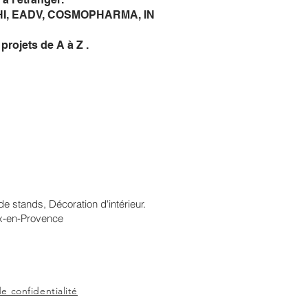
PHI, EADV, COSMOPHARMA, IN
projets de A à Z .
G
CONTACT
 stands, Décoration d'intérieur.
ix-en-Provence
de confidentialité