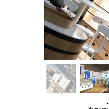
F
Nous concev