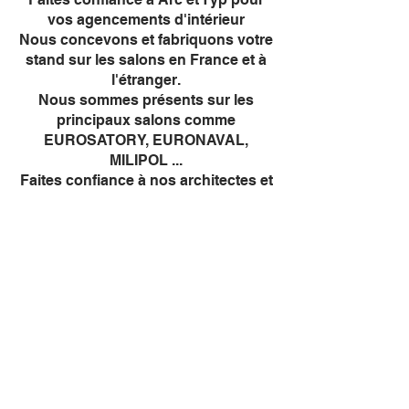
vos agencements d'intérieur
Nous concevons et fabriquons votre
stand sur les salons en France et à
l'étranger.
Nous sommes présents sur les
principaux salons comme
EUROSATORY, EURONAVAL,
MILIPOL ...
Faites confiance à nos architectes et
nos chargés d'affaires pour gérer
vos projets de A à Z .
© 2020 Arc et Typ -
Paris Bordeaux Aix-en-
Provence
-
Mentions légales
-
politique de
confidentialité
Arc et Typ, Agencement d'espace de vente, Conception de stands,
Décoration d'intérieur.
15 rue Hégésippe Moreau 75018 Paris /// Bordeaux /// Aix-en-Provence
Tél:
01 42 46 75 53
-
contact@arcettyp.com