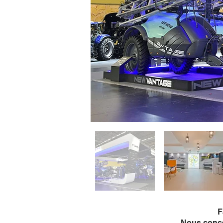
F
Nous concev