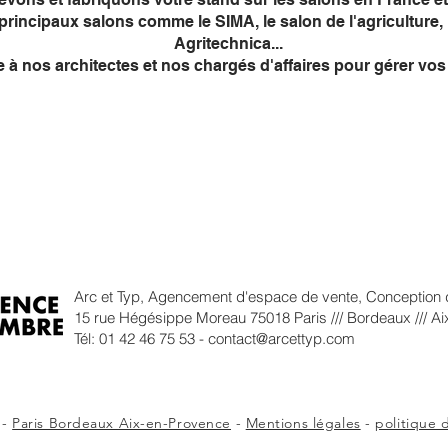
incipaux salons comme le SIMA, le salon de l'agriculture, l
Agritechnica...
 à nos architectes et nos chargés d'affaires pour gérer vos 
S
A PROPOS
ACTUALITÉS
BLO
Arc et Typ, Agencement d'espace de vente, Conception de
15 rue Hégésippe Moreau 75018 Paris /// Bordeaux /// A
Tél: 01 42 46 75 53 -
contact@arcettyp.com
 -
Paris Bordeaux Aix-en-Provence
-
Mentions légales
-
politique 