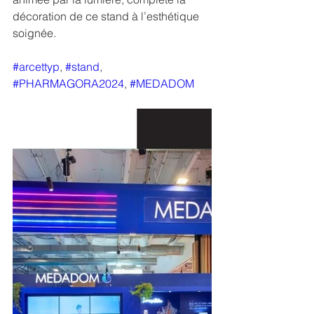
décoration de ce stand à l’esthétique 
soignée.
#arcettyp
, 
#stand
, 
#PHARMAGORA2024
, 
#MEDADOM