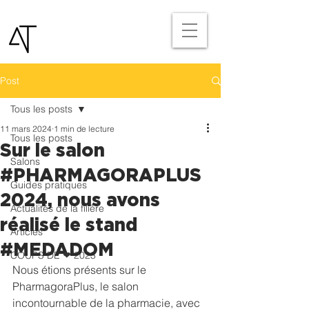
Post
Tous les posts
11 mars 2024
1 min de lecture
Tous les posts
Sur le salon
Salons
#PHARMAGORAPLUS
Guides pratiques
2024, nous avons
Actualités de la filière
réalisé le stand
Articles
#MEDADOM
COUPS DE ❤ 2023
Nous étions présents sur le 
PharmagoraPlus, le salon 
incontournable de la pharmacie, avec 