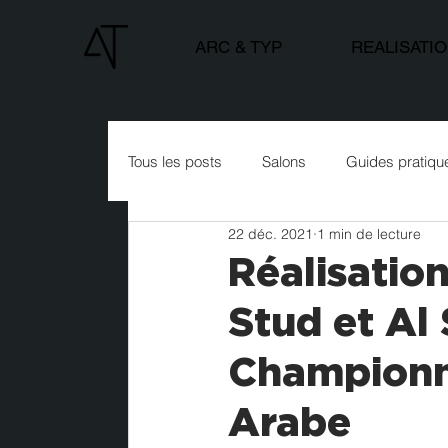
ARC & TYP
REALISATI
Tous les posts
Salons
Guides pratiqu
22 déc. 2021
1 min de lecture
Réalisatio
Stud et Al
Championn
Arabe