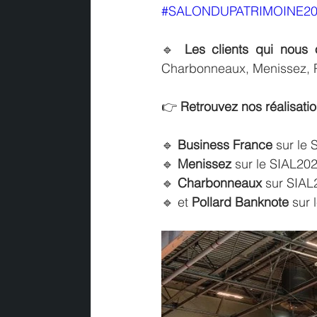
#SALONDUPATRIMOINE20
🔹 
Les clients qui nous o
Charbonneaux, Menissez, 
👉 
Retrouvez nos réalisati
🔹
 Business France
 sur le
🔹
 Menissez
 sur le SIAL20
🔹
 Charbonneaux 
sur SIAL
🔹 et 
Pollard Banknote
 sur 