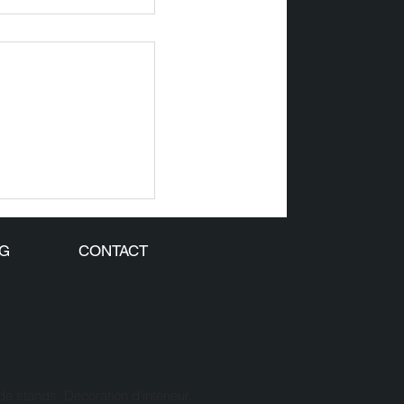
 SOUS LE
 LA DATA
G
CONTACT
 stands, Décoration d'intérieur.