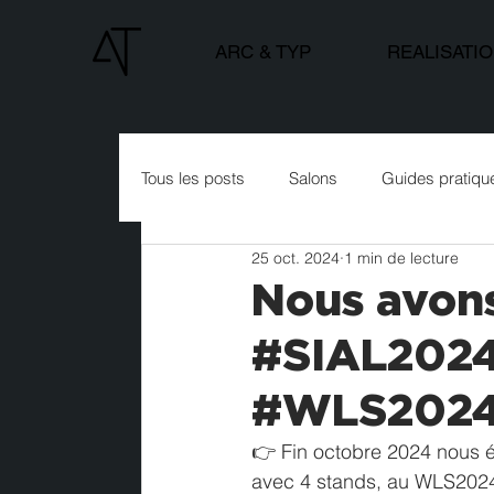
ARC & TYP
REALISATI
Tous les posts
Salons
Guides pratiqu
25 oct. 2024
1 min de lecture
Nous avons 
#SIAL2024 
#WLS202
👉 Fin octobre 2024 nous é
avec 4 stands, au WLS2024