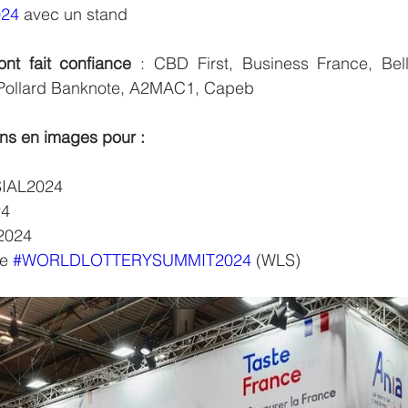
24
 avec un stand
nt fait confiance
 : CBD First, Business France, Bell
Pollard Banknote, A2MAC1, Capeb
ons en images pour :
 SIAL2024
24
2024
le 
#WORLDLOTTERYSUMMIT2024
 (WLS)