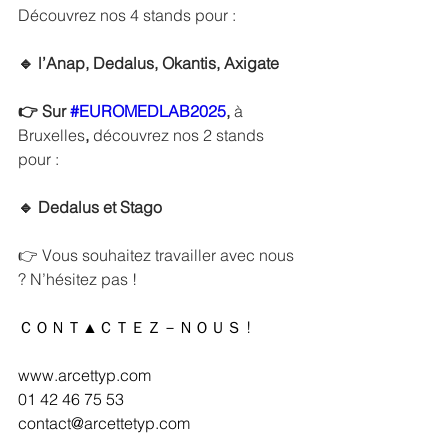
Découvrez nos 4 stands pour :
🔹 l’Anap, Dedalus, Okantis, Axigate
👉 Sur 
#EUROMEDLAB2025
, 
à 
Bruxelles
, 
découvrez nos 2 stands 
pour :
🔹 Dedalus et Stago
👉 Vous souhaitez travailler avec nous 
? N’hésitez pas !
ＣＯＮＴ▲ＣＴＥＺ－ＮＯＵＳ !
www.arcettyp.com
01 42 46 75 53
contact@arcettetyp.com