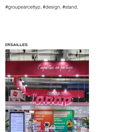
#groupearcettyp
, 
#design
, 
#stand
,