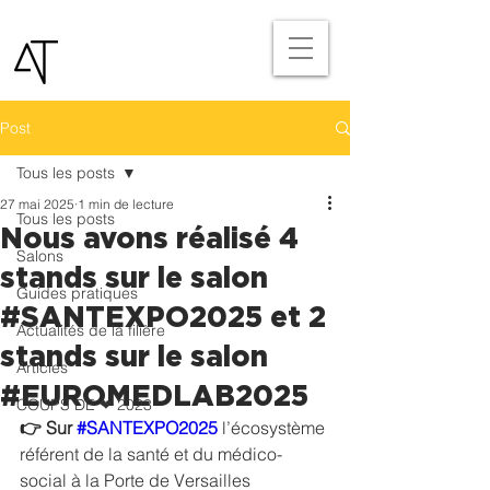
Post
Tous les posts
27 mai 2025
1 min de lecture
Tous les posts
Nous avons réalisé 4
Salons
stands sur le salon
Guides pratiques
#SANTEXPO2025 et 2
Actualités de la filière
stands sur le salon
Articles
#EUROMEDLAB2025
COUPS DE ❤ 2023
👉 Sur 
#SANTEXPO2025
l’écosystème 
référent de la santé et du médico-
social
à la Porte de Versailles