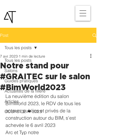
Post
Tous les posts
7 avr. 2023
1 min de lecture
Tous les posts
Notre stand pour
Salons
#GRAITEC sur le salon
Guides pratiques
#BimWorld2023
Actualités de la filière
La neuvième édition du salon 
Articles
BimWorld 2023, le RDV de tous les 
acteurs publics et privés de la 
COUPS DE ❤ 2023
construction autour du BIM, s'est 
achevée le 6 avril 2023
Arc et Typ notre 