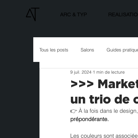
ARC & TYP
REALISATI
Tous les posts
Salons
Guides pratiqu
9 juil. 2024
1 min de lecture
>>> Marketi
un trio de 
👉 À la fois dans le design
prépondérante.
Les couleurs sont associé