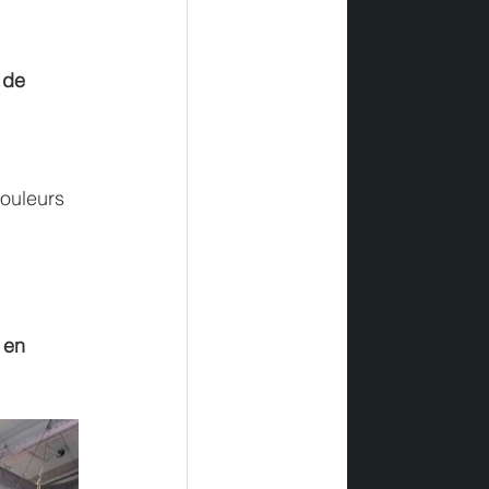
 de 
ouleurs 
 en 