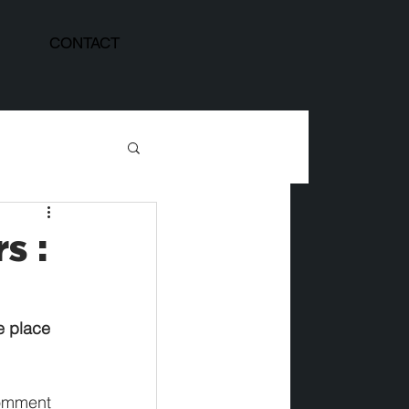
CONTACT
s :
e place 
comment 