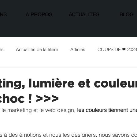
ONS
A PROPOS
ACTUALITES
BLOG
es
Actualités de la filière
Articles
COUPS DE ❤ 2023
ng, lumière et couleur
choc ! >>>
, le marketing et le web design, 
les couleurs tiennent un
es à des émotions et nous les designers, nous savons 