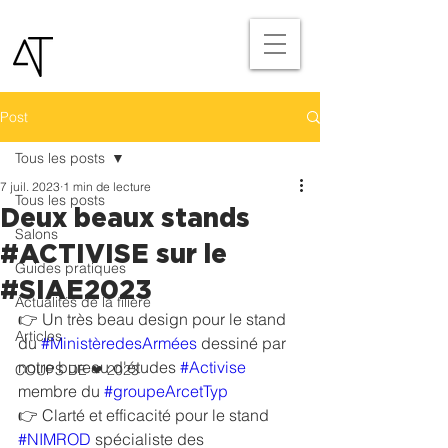
Post
Tous les posts
7 juil. 2023
1 min de lecture
Tous les posts
Deux beaux stands
Salons
#ACTIVISE sur le
Guides pratiques
#SIAE2023
Actualités de la filière
👉 Un très beau design pour le stand 
Articles
du 
#MinistèredesArmées
 dessiné par 
notre bureau d'études 
#Activise
COUPS DE ❤ 2023
membre du 
#groupeArcetTyp
👉 Clarté et efficacité pour le stand 
#NIMROD
 spécialiste des 