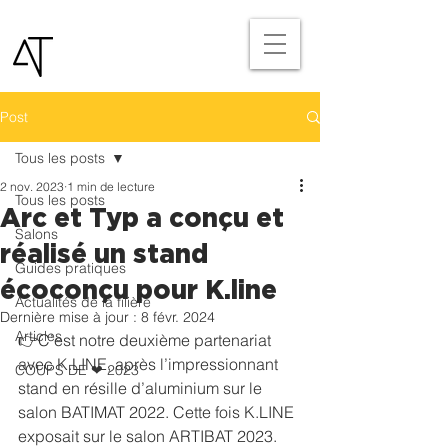
Post
Tous les posts
2 nov. 2023
1 min de lecture
Tous les posts
Arc et Typ a conçu et
Salons
réalisé un stand
Guides pratiques
écoconçu pour K.line
Actualités de la filière
Dernière mise à jour :
8 févr. 2024
Articles
👉C’est notre deuxième partenariat 
avec K.LINE, après l’impressionnant 
COUPS DE ❤ 2023
stand en résille d’aluminium sur le 
salon BATIMAT 2022. Cette fois K.LINE 
exposait sur le salon ARTIBAT 2023.