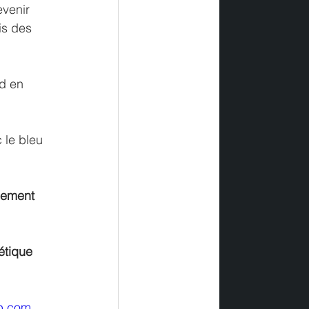
venir 
is des 
d en 
 le bleu 
sement 
étique 
p.com