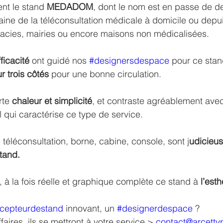
nt le stand 
MEDADOM
, dont le nom est en passe de de
ine de la téléconsultation médicale à domicile ou depu
macies, mairies ou encore maisons non médicalisées.
ficacité
 ont guidé nos 
#designersdespace
 pour ce stan
r trois côtés
 pour une bonne circulation. 
te 
chaleur et simplicité
, et contraste agréablement avec
l qui caractérise ce type de service. 
e téléconsultation, borne, cabine, console, sont j
udicieu
tand.
, à la fois réelle et graphique complète ce stand à 
l’esth
cepteurdestand
 innovant, un 
#designerdespace
 ?
ires, ils se mettront à votre service > 
contact@arcetty