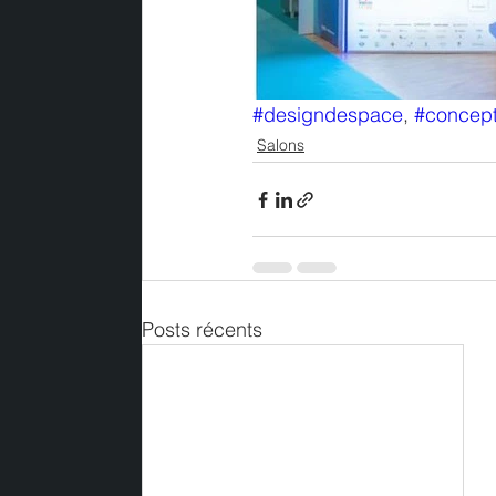
#designdespace
, 
#concept
Salons
Posts récents