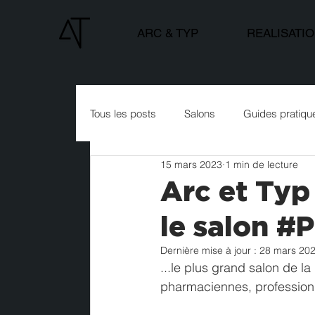
ARC & TYP
REALISATI
Tous les posts
Salons
Guides pratiqu
15 mars 2023
1 min de lecture
Arc et Typ 
le salon #
Dernière mise à jour :
28 mars 20
...le plus grand salon de 
pharmaciennes, profession