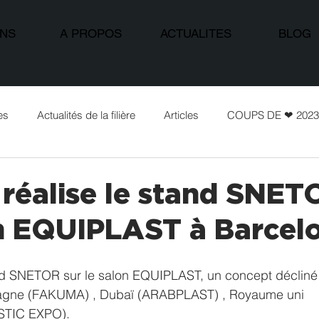
ONS
A PROPOS
ACTUALITES
BLOG
es
Actualités de la filière
Articles
COUPS DE ❤ 2023
 réalise le stand SNET
on EQUIPLAST à Barcel
tand SNETOR sur le salon EQUIPLAST, un concept décliné
agne (FAKUMA) , Dubaï (ARABPLAST) , Royaume uni 
STIC EXPO). 