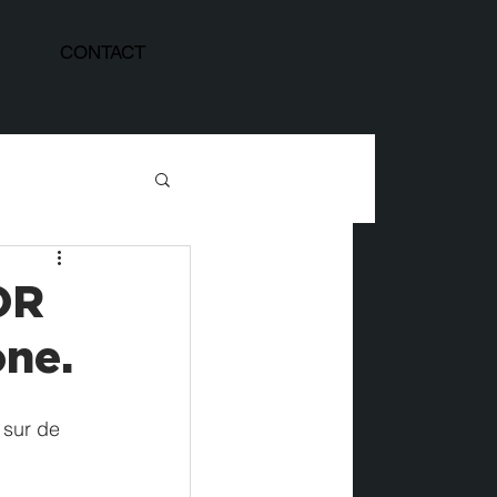
CONTACT
OR
one.
 sur de 