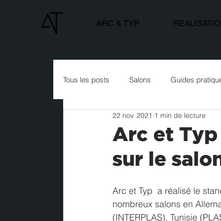
ARC & TYP
REALISATI
Tous les posts
Salons
Guides pratiqu
22 nov. 2021
1 min de lecture
Arc et Typ
sur le sal
Arc et Typ  a réalisé le s
nombreux salons en Allem
(INTERPLAS), Tunisie (PLA