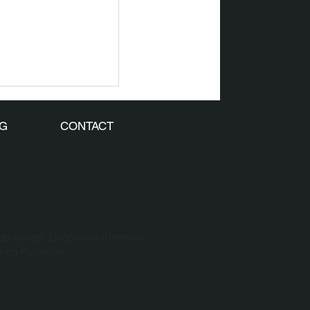
 SOUS LE
 LA DATA
G
CONTACT
 stands, Décoration d'intérieur.
ix-en-Provence