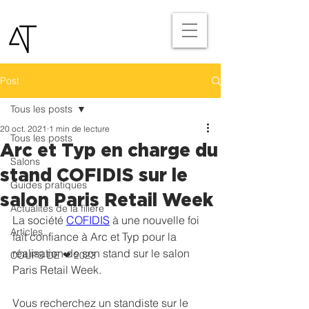
Post
Tous les posts
20 oct. 2021
1 min de lecture
Tous les posts
Arc et Typ en charge du
Salons
stand COFIDIS sur le
Guides pratiques
salon Paris Retail Week
Actualités de la filière
La société 
COFIDIS
 à une nouvelle foi 
Articles
fait confiance à Arc et Typ pour la 
réalisation de son stand sur le salon 
COUPS DE ❤ 2023
Paris Retail Week.
Vous recherchez un standiste sur le 