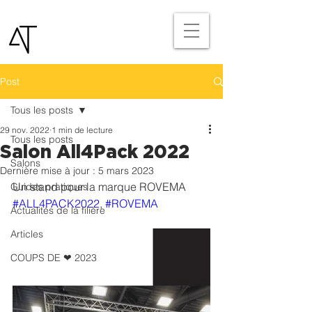
Post
Tous les posts
29 nov. 2022
1 min de lecture
Tous les posts
Salon All4Pack 2022
Salons
Dernière mise à jour :
5 mars 2023
Un stand pour la marque ROVEMA
Guides pratiques
#ALL4PACK2022
, 
#ROVEMA
Actualités de la filière
Articles
COUPS DE ❤ 2023