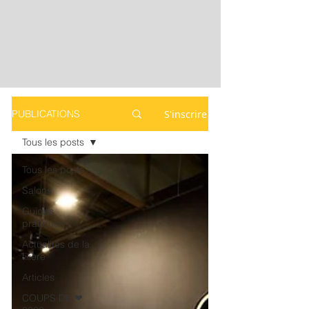
S'inscrire
PUBLICATIONS
Tous les posts
Tous les posts
Salons
Guides
pratiques
Actualités de la
filière
Articles
COUPS DE ❤