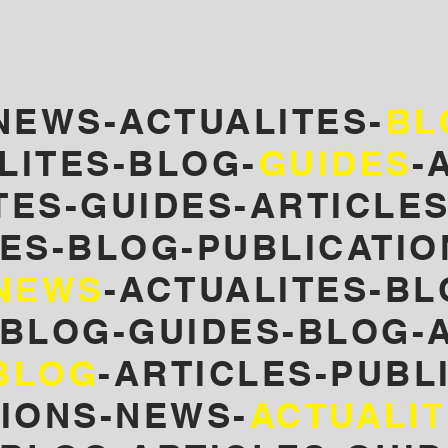
NEWS-ACTUALITES-
BL
LITES-BLOG-
GUIDES
-
TES
-GUIDES-ARTICLE
ES-
BLOG-PUBLICATIO
NEWS
-ACTUALITES-BL
-BLOG-GUIDES-BLOG-A
BLOG
-ARTICLES-PUBL
TIONS-NEWS-
ACTUALI