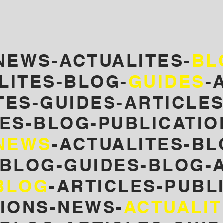
NEWS-ACTUALITES-
BL
LITES-BLOG-
GUIDES
-
TES
-GUIDES-ARTICLE
ES-
BLOG-PUBLICATIO
NEWS
-ACTUALITES-BL
-BLOG-GUIDES-BLOG-A
BLOG
-ARTICLES-PUBL
TIONS-NEWS-
ACTUALI